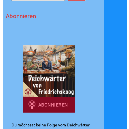
u
c
Abonnieren
h
e
n
Du möchtest keine Folge vom Deichwärter