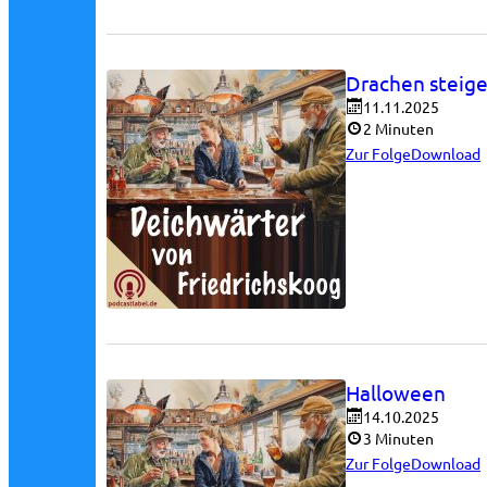
Drachen steig
11.11.2025
2 Minuten
Zur Folge
Download
Halloween
14.10.2025
3 Minuten
Zur Folge
Download