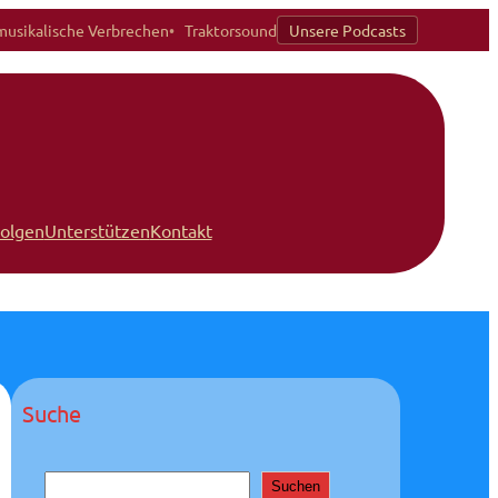
musikalische Verbrechen
Traktorsound
Unsere Podcasts
Folgen
Unterstützen
Kontakt
Suche
S
Suchen