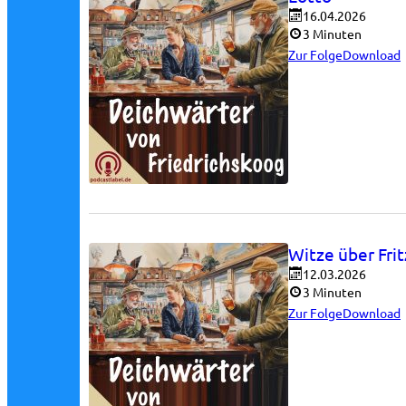
16.04.2026
3 Minuten
Zur Folge
Download
Witze über Fri
12.03.2026
3 Minuten
Zur Folge
Download