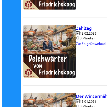
Zahltag
12.02.2026
3 Minuten
Zur Folge
Download
Der Wintermä
15.01.2026
3 Minuten