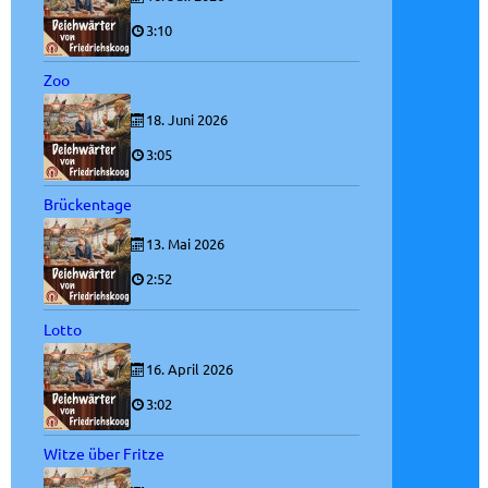
3:10
Zoo
18. Juni 2026
3:05
Brückentage
13. Mai 2026
2:52
Lotto
16. April 2026
3:02
Witze über Fritze