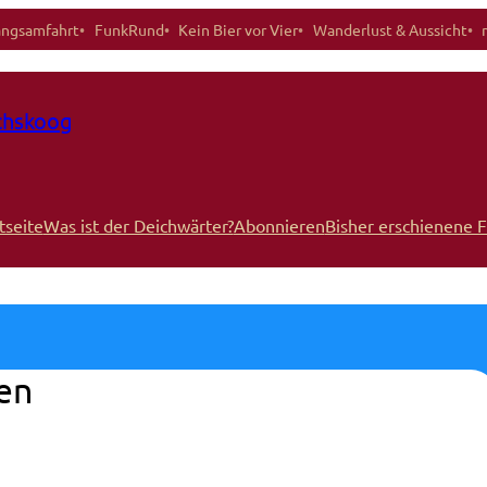
angsamfahrt
FunkRund
Kein Bier vor Vier
Wanderlust & Aussicht
ichskoog
tseite
Was ist der Deichwärter?
Abonnieren
Bisher erschienene 
en