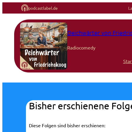
podcastlabel.de
L
Zum
Inhalt
Deichwärter von Friedr
springen
Radiocomedy
Star
Bisher erschienene Folg
Diese Folgen sind bisher erschienen: