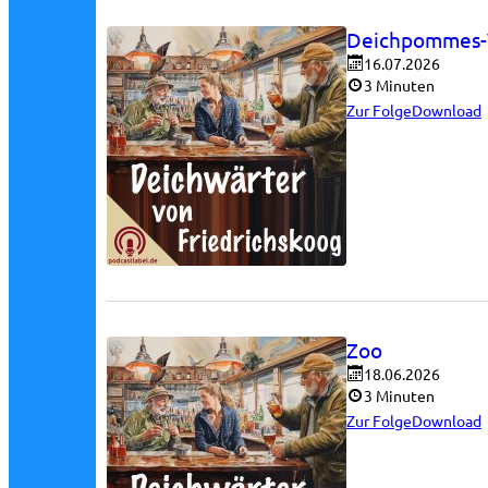
Deichpommes-
16.07.2026
3 Minuten
Zur Folge
Download
Zoo
18.06.2026
3 Minuten
Zur Folge
Download