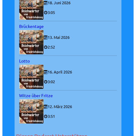
18. Juni 2026
3:05
Brückentage
13. Mai 2026
2:52
Lotto
16. April 2026
3:02
Witze über Fritze
12. März 2026
3:51
Diesen Podcast Unterstützen